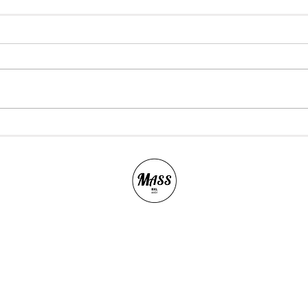
Rue de Woeringen 16 - 18, 1000 Bruxelles
BE0465.703.136 RPM Bruxelles I
Politique de confidentialité
Website design :
©
www.ikigaicreation.com
I
www.lolagoossens.com