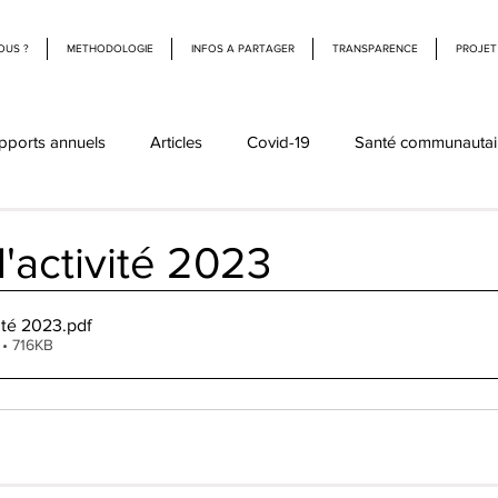
OUS ?
METHODOLOGIE
INFOS A PARTAGER
TRANSPARENCE
PROJET
pports annuels
Articles
Covid-19
Santé communautai
'activité 2023
ité 2023
.pdf
 • 716KB