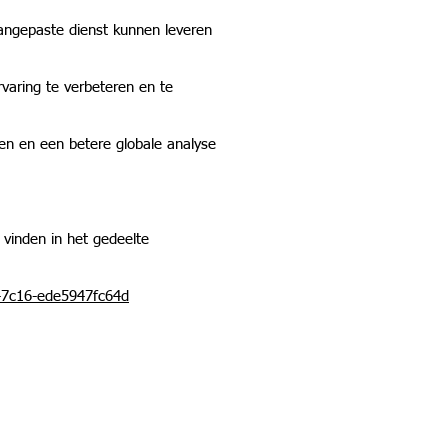
angepaste dienst kunnen leveren
aring te verbeteren en te
en en een betere globale analyse
 vinden in het gedeelte
d-7c16-ede5947fc64d