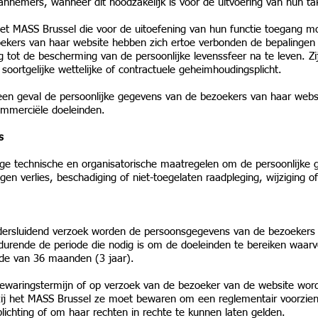
nnemers, wanneer dit noodzakelijk is voor de uitvoering van hun ta
het MASS Brussel die voor de uitoefening van hun functie toegang 
ers van haar website hebben zich ertoe verbonden de bepalingen va
g tot de bescherming van de persoonlijke levenssfeer na te leven. Zi
ortgelijke wettelijke of contractuele geheimhoudingsplicht.
geen geval de persoonlijke gegevens van de bezoekers van haar web
mmerciële doeleinden.
s
e technische en organisatorische maatregelen om de persoonlijke
en verlies, beschadiging of niet-toegelaten raadpleging, wijziging o
ndersluidend verzoek worden de persoonsgegevens van de bezoekers
durende de periode die nodig is om de doeleinden te bereiken waar
de van 36 maanden (3 jaar).
 bewaringstermijn of op verzoek van de bezoeker van de website wor
zij het MASS Brussel ze moet bewaren om een reglementair voorzie
lichting of om haar rechten in rechte te kunnen laten gelden.