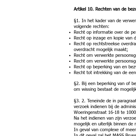
Artikel 10. Rechten van de bez
§1. In het kader van de verwe
volgende rechten:
Recht op informatie over de p
Recht op inzage en kopie van 
Recht op rechtstreekse overdra
overdracht mogelijk maakt;
Recht om verwerkte persoonsg
Recht om verwerkte persoonsgeg
Recht op beperking van en bez
Recht tot intrekking van de e
§2. Bij een beperking van of b
om wissing bestaat de mogelij
§3. 2. Teneinde de in paragra
verzoek indienen bij de admini
Woeringenstraat 16-18 te 1000 
Na het indienen van zijn verz
mogelijk en uiterlijk binnen d
In geval van complexe of meer
In dit geval zal het MASS Brus