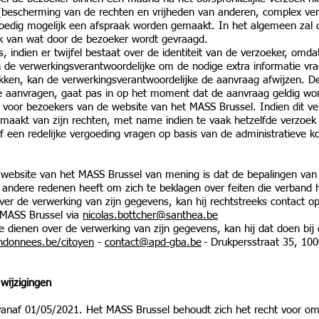
 (bescherming van de rechten en vrijheden van anderen, complex ver
oedig mogelijk een afspraak worden gemaakt. In het algemeen zal d
k van wat door de bezoeker wordt gevraagd.
is, indien er twijfel bestaat over de identiteit van de verzoeker, om
kan de verwerkingsverantwoordelijke om de nodige extra informatie v
rekken, kan de verwerkingsverantwoordelijke de aanvraag afwijzen
 aanvragen, gaat pas in op het moment dat de aanvraag geldig wor
 voor bezoekers van de website van het MASS Brussel. Indien dit ver
k maakt van zijn rechten, met name indien te vaak hetzelfde verzoe
f een redelijke vergoeding vragen op basis van de administratieve 
website van het MASS Brussel van mening is dat de bepalingen van d
j andere redenen heeft om zich te beklagen over feiten die verban
 over de verwerking van zijn gegevens, kan hij rechtstreeks contact 
MASS Brussel via
nicolas.bottcher@santhea.be
 te dienen over de verwerking van zijn gegevens, kan hij dat doen bi
ondonnees.be/citoyen
-
contact@apd-gba.be
- Drukpersstraat 35, 100
 wijzigingen
t vanaf 01/05/2021. Het MASS Brussel behoudt zich het recht voor o