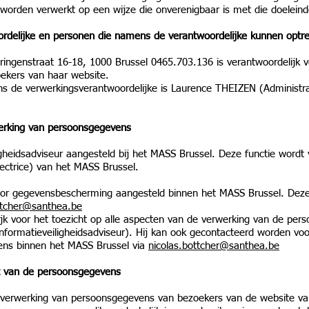
orden verwerkt op een wijze die onverenigbaar is met die doeleind
oordelijke en personen die namens de verantwoordelijke kunnen optr
ingenstraat 16-18, 1000 Brussel 0465.703.136 is verantwoordelijk 
ekers van haar website.
 de verwerkingsverantwoordelijke is Laurence THEIZEN (Administrati
werking van persoonsgegevens
igheidsadviseur aangesteld bij het MASS Brussel. Deze functie word
irectrice) van het MASS Brussel.
voor gegevensbescherming aangesteld binnen het MASS Brussel. Deze
ttcher@santhea.be
jk voor het toezicht op alle aspecten van de verwerking van de per
nformatieveiligheidsadviseur). Hij kan ook gecontacteerd worden voo
ens binnen het MASS Brussel via
nicolas.bottcher@santhea.be
ht van de persoonsgegevens
n verwerking van persoonsgegevens van bezoekers van de website va