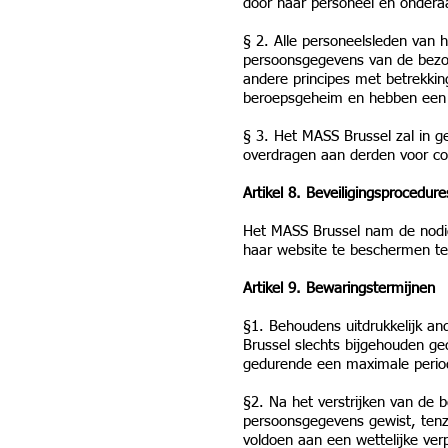
door haar personeel en onderaa
§ 2. Alle personeelsleden van 
persoonsgegevens van de bezoek
andere principes met betrekkin
beroepsgeheim en hebben een so
§ 3. Het MASS Brussel zal in 
overdragen aan derden voor co
Artikel 8. Beveiligingsprocedure
Het MASS Brussel nam de nodig
haar website te beschermen teg
Artikel 9. Bewaringstermijnen
§1. Behoudens uitdrukkelijk a
Brussel slechts bijgehouden ge
gedurende een maximale perio
§2. Na het verstrijken van de
persoonsgegevens gewist, ten
voldoen aan een wettelijke verp