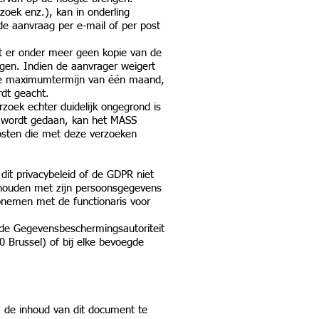
zoek enz.), kan in onderling
e aanvraag per e-mail of per post
dat er onder meer geen kopie van de
ragen. Indien de aanvrager weigert
. De maximumtermijn van één maand,
dt geacht.
zoek echter duidelijk ongegrond is
k wordt gedaan, kan het MASS
kosten die met deze verzoeken
it privacybeleid of de GDPR niet
d houden met zijn persoonsgegevens
opnemen met de functionaris voor
j de Gegevensbeschermingsautoriteit
0 Brussel) of bij elke bevoegde
m de inhoud van dit document te