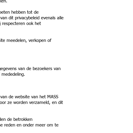
ken.
moeten hebben tot de
n dit privacybeleid evenals alle
j respecteren ook het
site meedelen, verkopen of
 gegevens van de bezoekers van
f mededeling.
 van de website van het MASS
voor ze worden verzameld, en dit
den de betrokken
ne reden en onder meer om te