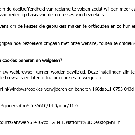
om de doeltreffendheid van reclame te volgen zodat wij een meer a
 aanbieden op basis van de interesses van bezoekers.
ens om de keuzes die gebruikers maken te onthouden en zo hun erv
grijpen hoe bezoekers omgaan met onze website, fouten te ontdekk
n cookies beheren en weigeren?
n uw webbrowser kunnen worden gewijzigd. Deze instellingen zijn te
nde browsers en laten u toe om cookies te weigeren:
/nl-nl/windows/cookies-verwijderen-en-beheren-168dab11-0753-043
e/guide/safari/sfri35610/14.0/mac/11.0
accounts/answer/61416?co=GENIE.Platform%3DDesktop&hl=nl