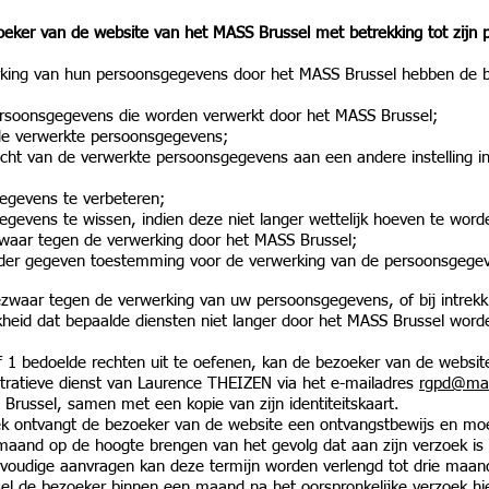
oeker van de website van het MASS Brussel met betrekking tot zijn 
rking van hun persoonsgegevens door het MASS Brussel hebben de 
ersoonsgegevens die worden verwerkt door het MASS Brussel;
de verwerkte persoonsgegevens;
cht van de verwerkte persoonsgegevens aan een andere instelling in
egevens te verbeteren;
evens te wissen, indien deze niet langer wettelijk hoeven te word
waar tegen de verwerking door het MASS Brussel;
erder gegeven toestemming voor de verwerking van de persoonsgege
ezwaar tegen de verwerking van uw persoonsgegevens, of bij intrekk
kheid dat bepaalde diensten niet langer door het MASS Brussel word
af 1 bedoelde rechten uit te oefenen, kan de bezoeker van de websi
stratieve dienst van Laurence THEIZEN via het e-mailadres
rgpd@mas
Brussel, samen met een kopie van zijn identiteitskaart.
oek ontvangt de bezoeker van de website een ontvangstbewijs en mo
e maand op de hoogte brengen van het gevolg dat aan zijn verzoek is
voudige aanvragen kan deze termijn worden verlengd tot drie maan
sel de bezoeker binnen een maand na het oorspronkelijke verzoek h