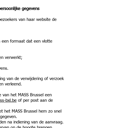
persoonlijke gegevens
bezoekers van haar website de
 een formaat dat een vlotte
en verwerkt;
vens.
ing van de verwijdering of verzoek
en verleend.
te van het MASS Brussel een
s-bxl.be
of per post aan de
et het MASS Brussel hem zo snel
 gegeven.
den na indiening van de aanvraag.
iervan op de hoogte brengen.