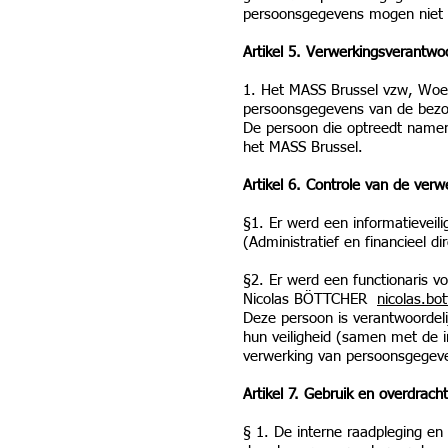
persoonsgegevens mogen niet w
Artikel 5. Verwerkingsverantw
1. Het MASS Brussel vzw, Woer
persoonsgegevens van de bezo
De persoon die optreedt namens
het MASS Brussel.
Artikel 6. Controle van de ver
§1. Er werd een informatieveil
(Administratief en financieel d
§2. Er werd een functionaris 
Nicolas BÖTTCHER
nicolas.bo
Deze persoon is verantwoordeli
hun veiligheid (samen met de i
verwerking van persoonsgegev
Artikel 7. Gebruik en overdrac
§ 1. De interne raadpleging e